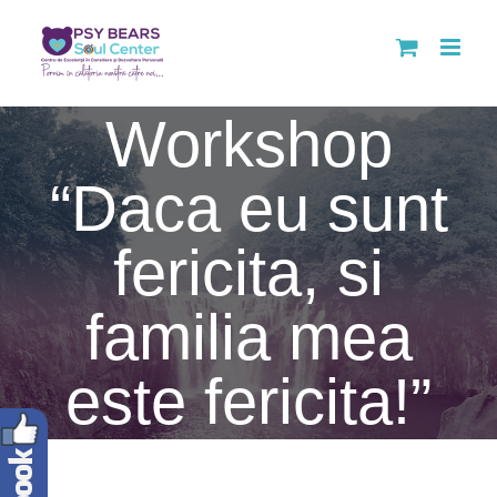
Skip
to
Workshop
content
“Daca eu sunt
fericita, si
familia mea
este fericita!”