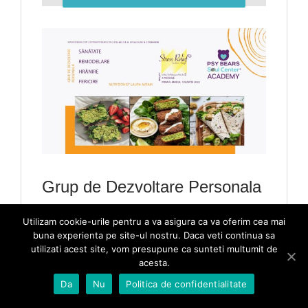
Grup de Dezvoltare Personala
Sanatate Remodelare Hranire
Utilizam cookie-urile pentru a va asigura ca va oferim cea mai
Fericire
buna experienta pe site-ul nostru. Daca veti continua sa
utilizati acest site, vom presupune ca sunteti multumit de
acesta.
Da
Nu
Politica de confidentialitate
februarie 26th, 2020
|
Cursuri
|
0 Comments