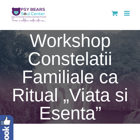
Skip
to
Workshop
content
Constelatii
Familiale ca
Ritual „Viata si
Esenta”